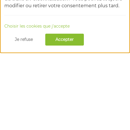
modifier ou retirer votre consentement plus tard.
Choisir les cookies que j'accepte
Je refuse
Accepter
l'épicentre des acteurs du bio
en Auvergne-Rhône-Alpes
1 Rue Marc Seguin, 26300 Alixan
📞 04 75 55 80 11