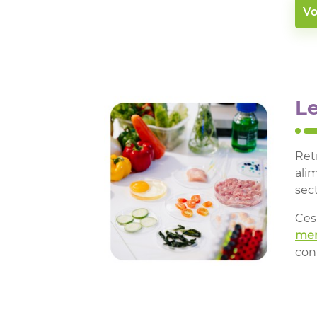
Vo
Le
Ret
ali
sect
Ces
mem
con