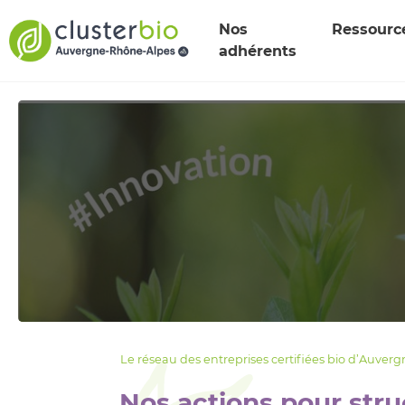
Nos
Ressour
adhérents
Le réseau des entreprises certifiées bio d’Auver
Nos actions pour struc