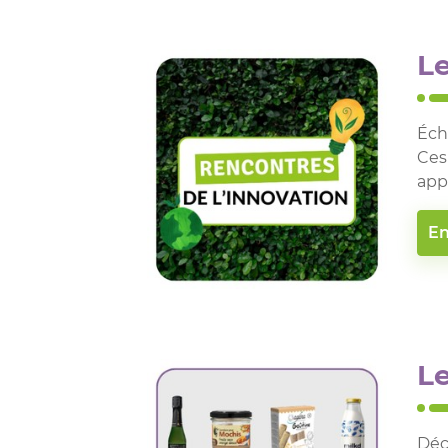
Le
Éch
Ces
app
En
Le
Déc