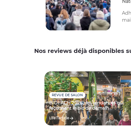
Nat
Adh
mai
Nos reviews déjà disponibles su
REVUE DE SALON
BIOFACH 2026 : les tendances qui
façonnent le bio de demain
Lire l’article