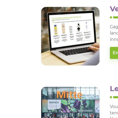
Ve
Gag
lan
inn
En
Le
Vou
ten