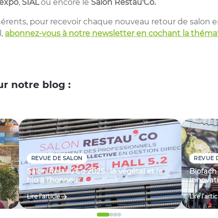
expo
,
SIAL
ou encore le
Salon Restau'Co.
érents, pour recevoir chaque nouveau retour de salon e
l,
abonnez-vous à notre newsletter en cochant la thémati
r notre blog :
REVUE DE SALON
REVUE 
Salon Restau'Co 2025 : le végétal et le
Biofach
bio à l’honneur
innovat
Lire l’article
Lire l’artic