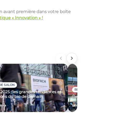
n avant première dans votre boîte
que « Innovation » !
DE SALON
REVUE DE SALON
 2025 : les grandes tendances et
ions du bio de demain
Retour sur le SIRHA 20
le
Lire l’article