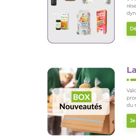
rés
dyn
​​
L
Val
pro
du 
Je