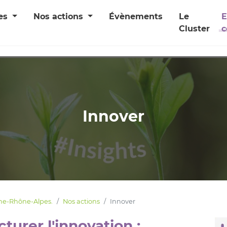
ces
Nos actions
Évènements
Le
E
Cluster
c
Innover
gne-Rhône-Alpes.
Nos actions
Innover
turer l'innovation :