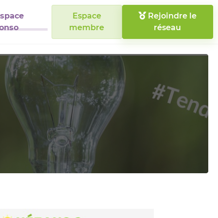
space
Espace
Rejoindre le
onso
membre
réseau