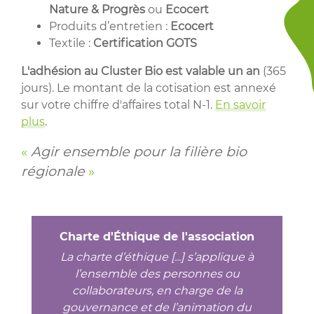
Nature & Progrès
ou
Ecocert
Produits d’entretien :
Ecocert
Textile :
Certification GOTS
L'adhésion au Cluster Bio est valable un an
(365
jours). Le montant de la cotisation est annexé
sur votre chiffre d'affaires total N-1.
En savoir
plus
.
«
Agir ensemble pour la filière bio
régionale
»
Charte d'Éthique de l'association
La charte d’éthique [...] s’applique à
l’ensemble des personnes ou
collaborateurs, en charge de la
gouvernance et de l’animation du