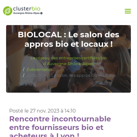
BIOLOCAL : Le salon des
appros bio et locaux !
Le réseau des entreprises certifiées bio
d’Auvergne-Rhône-Alpes.
Évènements
BIOLOCAL : Le salon des appros bio et locaux
!
Posté le 27 nov. 2023 à 14:10
Rencontre incontournable
entre fournisseurs bio et
acheteurs à Lyon !