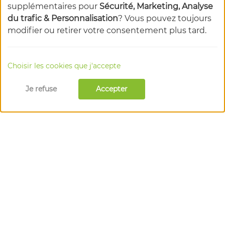
supplémentaires pour
Sécurité, Marketing, Analyse
du trafic & Personnalisation
? Vous pouvez toujours
modifier ou retirer votre consentement plus tard.
Choisir les cookies que j'accepte
Je refuse
Accepter
l'épicentre des acteurs du bio
en Auvergne-Rhône-Alpes
1 Rue Marc Seguin, 26300 Alixan