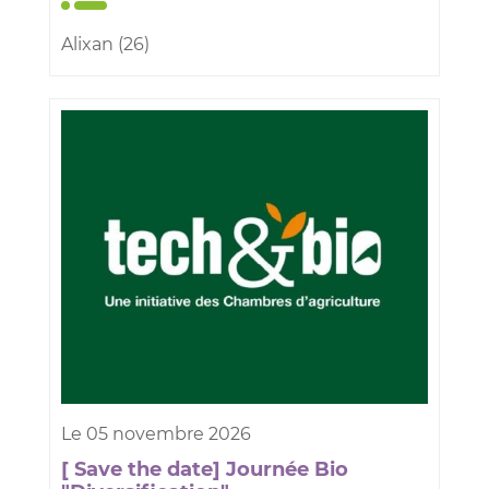
Alixan (26)
Le
05
novembre
2026
[ Save the date] Journée Bio