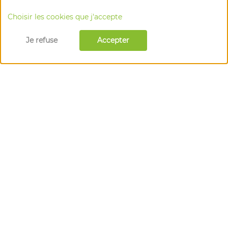
Choisir les cookies que j'accepte
Je refuse
Accepter
l'épicentre des acteurs du bio
en Auvergne-Rhône-Alpes
1 Rue Marc Seguin, 26300 Alixan
📞 04 75 55 80 11