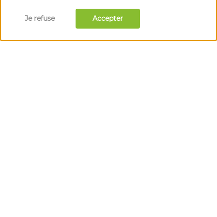
Je refuse
Accepter
l'épicentre des acteurs du bio
en Auvergne-Rhône-Alpes
1 Rue Marc Seguin, 26300 Alixan
📞 04 75 55 80 11
Le Cluster